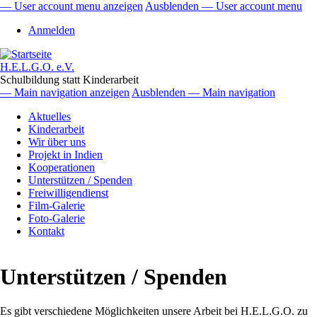
Direkt
— User account menu anzeigen
Ausblenden — User account menu
zum
User
Anmelden
Inhalt
account
menu
H.E.L.G.O. e.V.
Schulbildung statt Kinderarbeit
— Main navigation anzeigen
Ausblenden — Main navigation
Main
Aktuelles
navigation
Kinderarbeit
Wir über uns
Projekt in Indien
Kooperationen
Unterstützen / Spenden
Freiwilligendienst
Film-Galerie
Foto-Galerie
Kontakt
Unterstützen / Spenden
Es gibt verschiedene Möglichkeiten unsere Arbeit bei H.E.L.G.O. zu