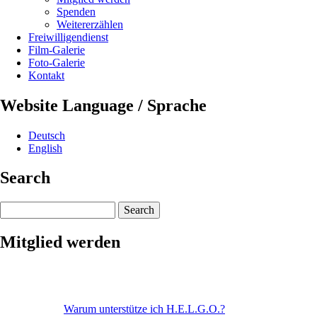
Spenden
Weitererzählen
Freiwilligendienst
Film-Galerie
Foto-Galerie
Kontakt
Website Language / Sprache
Deutsch
English
Search
Search
Mitglied werden
Warum unterstütze ich H.E.L.G.O.?