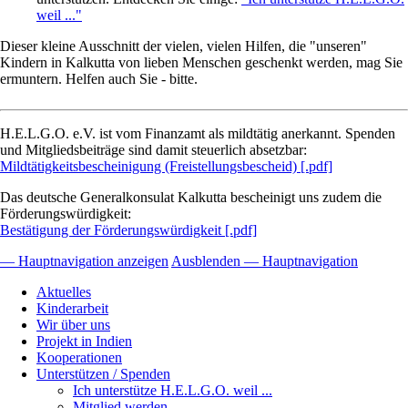
weil ..."
Dieser kleine Ausschnitt der vielen, vielen Hilfen, die "unseren"
Kindern in Kalkutta von lieben Menschen geschenkt werden, mag Sie
ermuntern. Helfen auch Sie - bitte.
H.E.L.G.O. e.V. ist vom Finanzamt als mildtätig anerkannt. Spenden
und Mitgliedsbeiträge sind damit steuerlich absetzbar:
Mildtätigkeitsbescheinigung (Freistellungsbescheid) [.pdf]
Das deutsche Generalkonsulat Kalkutta bescheinigt uns zudem die
Förderungswürdigkeit:
Bestätigung der Förderungswürdigkeit [.pdf]
— Hauptnavigation anzeigen
Ausblenden — Hauptnavigation
Hauptnavigation
Aktuelles
Kinderarbeit
Wir über uns
Projekt in Indien
Kooperationen
Unterstützen / Spenden
Ich unterstütze H.E.L.G.O. weil ...
Mitglied werden