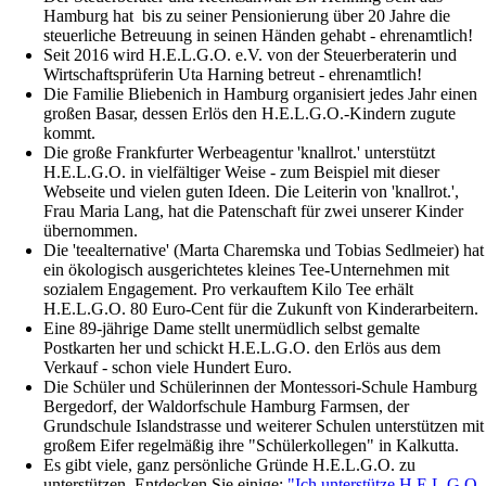
Hamburg hat bis zu seiner Pensionierung über 20 Jahre die
steuerliche Betreuung in seinen Händen gehabt - ehrenamtlich!
Seit 2016 wird H.E.L.G.O. e.V. von der Steuerberaterin und
Wirtschaftsprüferin Uta Harning betreut - ehrenamtlich!
Die Familie Bliebenich in Hamburg organisiert jedes Jahr einen
großen Basar, dessen Erlös den H.E.L.G.O.-Kindern zugute
kommt.
Die große Frankfurter Werbeagentur 'knallrot.' unterstützt
H.E.L.G.O. in vielfältiger Weise - zum Beispiel mit dieser
Webseite und vielen guten Ideen. Die Leiterin von 'knallrot.',
Frau Maria Lang, hat die Patenschaft für zwei unserer Kinder
übernommen.
Die 'teealternative' (Marta Charemska und Tobias Sedlmeier) hat
ein ökologisch ausgerichtetes kleines Tee-Unternehmen mit
sozialem Engagement. Pro verkauftem Kilo Tee erhält
H.E.L.G.O. 80 Euro-Cent für die Zukunft von Kinderarbeitern.
Eine 89-jährige Dame stellt unermüdlich selbst gemalte
Postkarten her und schickt H.E.L.G.O. den Erlös aus dem
Verkauf - schon viele Hundert Euro.
Die Schüler und Schülerinnen der Montessori-Schule Hamburg
Bergedorf, der Waldorfschule Hamburg Farmsen, der
Grundschule Islandstrasse und weiterer Schulen unterstützen mit
großem Eifer regelmäßig ihre "Schülerkollegen" in Kalkutta.
Es gibt viele, ganz persönliche Gründe H.E.L.G.O. zu
unterstützen. Entdecken Sie einige:
"Ich unterstütze H.E.L.G.O.