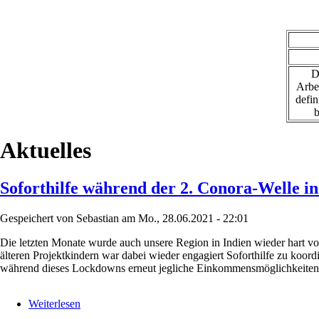
D
Arbe
defin
b
Aktuelles
Soforthilfe während der 2. Conora-Welle in
Gespeichert von
Sebastian
am
Mo., 28.06.2021 - 22:01
Die letzten Monate wurde auch unsere Region in Indien wieder hart v
älteren Projektkindern war dabei wieder engagiert Soforthilfe zu koord
während dieses Lockdowns erneut jegliche Einkommensmöglichkeiten ver
Weiterlesen
über
Soforthilfe