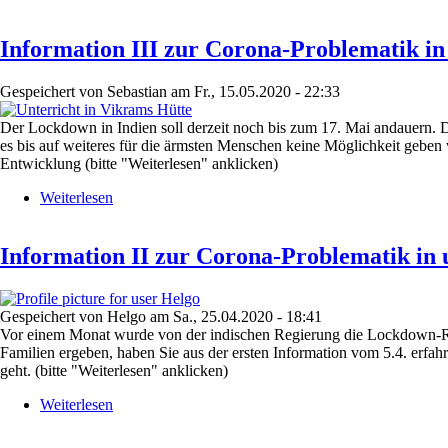
Information
IV
Information III zur Corona-Problematik in
zur
Corona-
Problematik
Gespeichert von
Sebastian
am
Fr., 15.05.2020 - 22:33
in
unserem
Der Lockdown in Indien soll derzeit noch bis zum 17. Mai andauern. Da 
indischen
es bis auf weiteres für die ärmsten Menschen keine Möglichkeit geben 
Projekt
Entwicklung (bitte "Weiterlesen" anklicken)
Weiterlesen
über
Information
III
Information II zur Corona-Problematik in 
zur
Corona-
Problematik
in
Gespeichert von
Helgo
am
Sa., 25.04.2020 - 18:41
unserem
Vor einem Monat wurde von der indischen Regierung die Lockdown-Reg
indischen
Familien ergeben, haben Sie aus der ersten Information vom 5.4. erfa
Projekt
geht. (bitte "Weiterlesen" anklicken)
Weiterlesen
über
Information
II