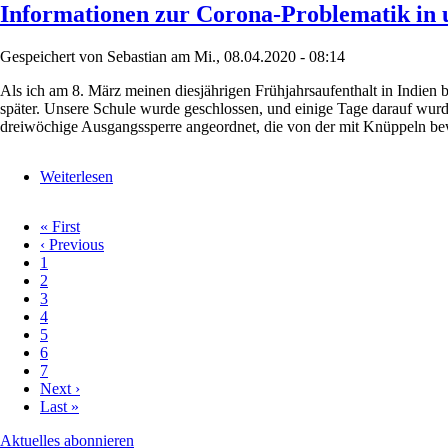
Informationen zur Corona-Problematik in 
zur
Corona-
Problematik
Gespeichert von
Sebastian
am
Mi., 08.04.2020 - 08:14
in
unserem
Als ich am 8. März meinen diesjährigen Frühjahrsaufenthalt in Indien
indischen
später. Unsere Schule wurde geschlossen, und einige Tage darauf wur
Projekt.
dreiwöchige Ausgangssperre angeordnet, die von der mit Knüppeln bew
Weiterlesen
über
Informationen
zur
Erste
« First
Corona-
Seite
Vorherige
‹ Previous
Seitennummerierung
Problematik
Seite
Page
1
in
Page
2
unserem
Page
3
indischen
Page
4
Projekt
Page
5
Page
6
Page
7
Nächste
Next ›
Seite
Letzte
Last »
Seite
Aktuelles abonnieren