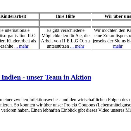
Kinderarbeit
Ihre Hilfe
Wir über uns
ie internationale
Es gibt verschiedene
Wir möchten den K
itsorganisation ILO
Möglichkeiten für Sie, die
eine Zukunftspersp
iert Kinderarbeit als
Arbeit von H.E.L.G.O. zu
jenseits der Slums b
ezahlte
... mehr
unterstützen
... mehr
mehr
 Indien - unser Team in Aktion
on einer zweiten Infektionswelle - und den wirtschaftlichen Folgen d
inieren. So konnten wir über unser Projekt Coupons (Lebensmittelgutsch
loren haben. Einen lebhaften Einblick gibt dieses Video unseres Mita