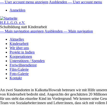
Direkt
— User account menu anzeigen
Ausblenden — User account menu
zum
User
Anmelden
Inhalt
account
menu
H.E.L.G.O. e.V.
Schulbildung statt Kinderarbeit
— Main navigation anzeigen
Ausblenden — Main navigation
Main
Aktuelles
navigation
Kinderarbeit
Wir über uns
Projekt in Indien
Kooperationen
Unterstützen / Spenden
Freiwilligendienst
Film-Galerie
Foto-Galerie
Kontakt
An zwei Standorten in Kalkutta/Howrah betreuen wir mit Hilfe unserer
von Kinderarbeit bedroht sind. Angesichts der geschätzten 20 Millione
für uns steht das einzelne Kind im Vordergrund: Wir kennen seine Gesc
Team von Sozialarbeiter:innen und Lehrer:innen, dass sich mit volle