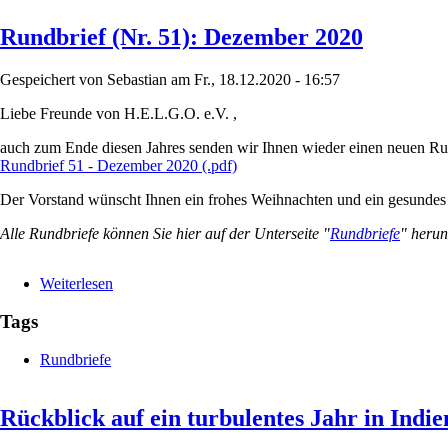
während
Rundbrief (Nr. 51): Dezember 2020
der
2.
Conora-
Gespeichert von
Sebastian
am
Fr., 18.12.2020 - 16:57
Welle
in
Liebe Freunde von H.E.L.G.O. e.V. ,
Indien
-
auch zum Ende diesen Jahres senden wir Ihnen wieder einen neuen Rundb
unser
Rundbrief 51 - Dezember 2020 (.pdf)
Team
in
Der Vorstand wünscht Ihnen ein frohes Weihnachten und ein gesundes 
Aktion
Alle Rundbriefe können Sie hier auf der Unterseite "
Rundbriefe
" herun
Weiterlesen
über
Rundbrief
(Nr.
Tags
51):
Dezember
Rundbriefe
2020
Rückblick auf ein turbulentes Jahr in Indie