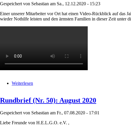
Gespeichert von
Sebastian
am
Sa., 12.12.2020 - 15:23
Einer unserer Mitarbeiter vor Ort hat einen Video-Rückblick auf da
wieder Nothilfe leisten und den ärmsten Familien in dieser Zeit unter d
Weiterlesen
über
Rückblick
auf
Rundbrief (Nr. 50): August 2020
ein
turbulentes
Jahr
Gespeichert von
Sebastian
am
Fr., 07.08.2020 - 17:01
in
Indien
Liebe Freunde von H.E.L.G.O. e.V. ,