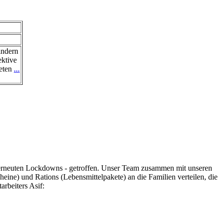
indern
ektive
ieten
...
es erneuten Lockdowns - getroffen. Unser Team zusammen mit unseren
eine) und Rations (Lebensmittelpakete) an die Familien verteilen, die
rbeiters Asif: