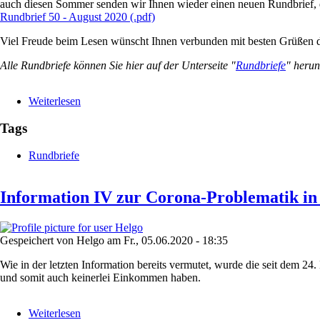
auch diesen Sommer senden wir Ihnen wieder einen neuen Rundbrief, d
Rundbrief 50 - August 2020 (.pdf)
Viel Freude beim Lesen wünscht Ihnen verbunden mit besten Grüßen d
Alle Rundbriefe können Sie hier auf der Unterseite "
Rundbriefe
" herun
Weiterlesen
über
Rundbrief
(Nr.
Tags
50):
August
Rundbriefe
2020
Information IV zur Corona-Problematik in
Gespeichert von
Helgo
am
Fr., 05.06.2020 - 18:35
Wie in der letzten Information bereits vermutet, wurde die seit dem 24
und somit auch keinerlei Einkommen haben.
Weiterlesen
über